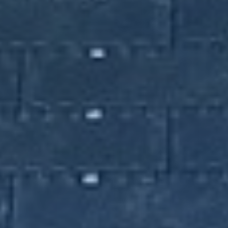
Sütikezelés (Cookies)
Weboldalunk sütiket használ a legjobb felhasználói élmény
és statisztikák biztosítása érdekében. Kérjük, válasszon
beállítást, vagy olvassa el
Adatvédelmi nyilatkozatunkat
.