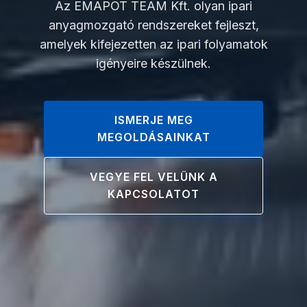
Az EMAPOT TEAM Kft. olyan ipari
anyagmozgató rendszereket fejleszt,
amelyek kifejezetten az ipari folyamatok
igényeire készülnek.
ISMERJE MEG
MEGOLDÁSAINKAT
VEGYE FEL VELÜNK A
KAPCSOLATOT