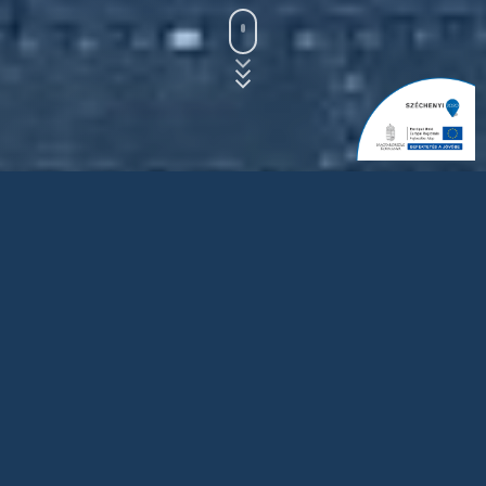
Mindent elfogadok
Beállítások
Csak a szükségeseket
Iparági Megoldásaink